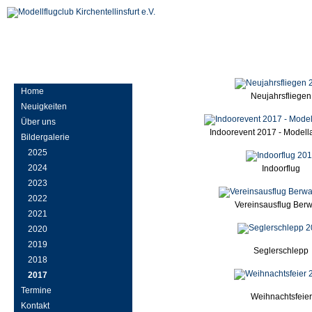
Home
Neujahrsfliegen
Neuigkeiten
Über uns
Indoorevent 2017 - Modell
Bildergalerie
2025
2024
Indoorflug
2023
2022
Vereinsausflug Ber
2021
2020
2019
Seglerschlepp
2018
2017
Termine
Weihnachtsfeier
Kontakt